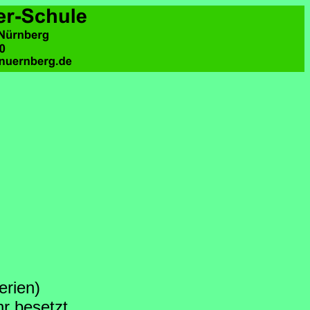
erien)
r besetzt.