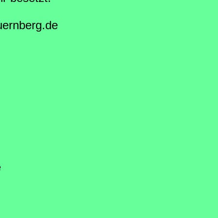
uernberg.de
e